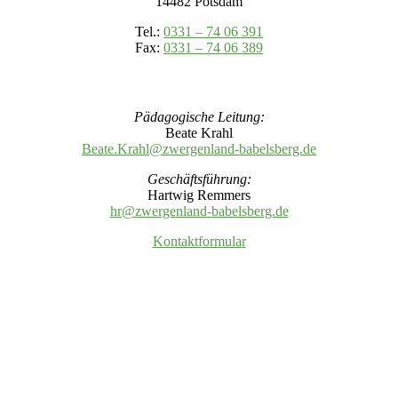
14482 Potsdam
Tel.:
0331 – 74 06 391
Fax:
0331 – 74 06 389
Pädagogische Leitung:
Beate Krahl
Beate.Krahl@zwergenland-
babelsberg.de
Geschäftsführung:
Hartwig Remmers
hr@zwergenland-
babelsberg.de
Kontaktformular