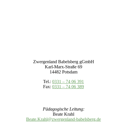
Zwergenland Babelsberg gGmbH
Karl-Marx-Straße 69
14482 Potsdam
Tel.:
0331 – 74 06 391
Fax:
0331 – 74 06 389
Pädagogische Leitung:
Beate Krahl
Beate.Krahl@zwergenland-
babelsberg.de